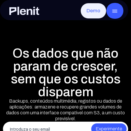
Demo
CLOUD SERVICES
GO
Blog
Sobre a Plenit
Servidores
Casos de sucesso
Infraestrutura
Toda a infraestrutura, pronta em minutos
Desktop Remoto
Documentação
Segurança e Conformidade
Qualquer app, a partir de qualquer lugar
Disaster Recovery
Eventos
Careers
Recuperação rápida após qualquer falha
Os dados que não
Armazenamento de Arquivos
Contacto
Os ficheiros de cada cliente, seguros e acessíveis
Armazenamento de Objetos
param de crescer,
Sem limites e compatível com S3
sem que os custos
disparem
Backups, conteúdos multimédia, registos ou dados de
aplicações: armazene e recupere grandes volumes de
Elliot AI
EM BREVE
A IA da Plenit que vai transformar por comp
dados com uma interface compatível com S3, a um custo
previsível.