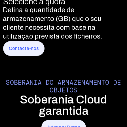
Ligar ao bucket e preparar para
Selecione a quota
carregar ficheiros
Gira funções e permissões de
Defina a quantidade de
utilizador
Ligue aplicações ao seu bucket e
armazenamento (GB) que o seu
Conceda ou restrinja o acesso a
carregue ficheiros utilizando
cliente necessita com base na
utilizadores e dados com base em
qualquer integração compatível
utilização prevista dos ficheiros.
funções e permissões atribuídas.
com S3.
Contacte-nos
Contacte-nos
Contacte-nos
SOBERANIA DO ARMAZENAMENTO DE
OBJETOS
Soberania Cloud
garantida