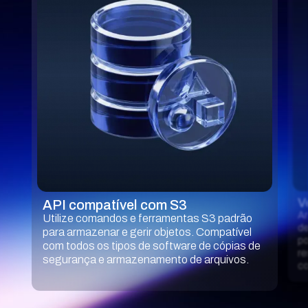
V
API compatível com S3
Ar
Utilize comandos e ferramentas S3 padrão
de
para armazenar e gerir objetos. Compatível
po
com todos os tipos de software de cópias de
re
segurança e armazenamento de arquivos.
co